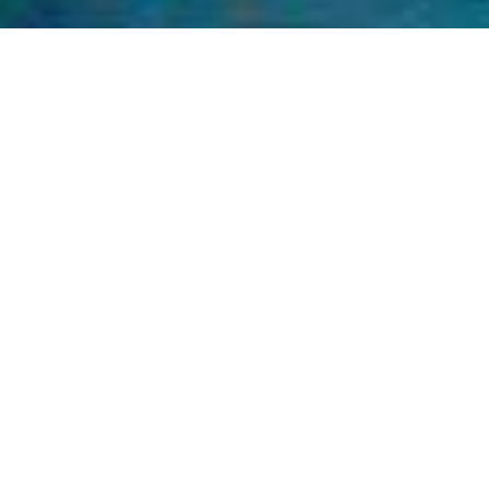
NEWS!
ÜBERSCHRIFT
Die tfactory Trendagentur untersuchte in
Kooperation mit dem Institut für
Jugendkulturforschung die Arbeits- und
Lebenswelt österreichischer Lehrlinge. In
einer repräsentativen Studie mit 800
Lehrlingen kam sie zu spannenden
Ergebnissen, die vor allem für unser