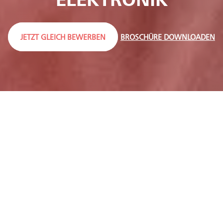
ELEKTRONIK
JETZT GLEICH BEWERBEN
BROSCHÜRE DOWNLOADEN
DEIN NEXT LEVEL
ELEKTRONIK –
INFORMATIONS- UND
KOMMUNIKATIONS­